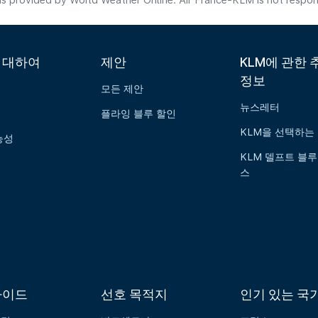
s provided by World Weather Online. Air France-KLM is not responsibl
에 대하여
제안
KLM에 관한 
정보
모든 제안
뉴스레터
플라잉 블루 할인
KLM을 선택하는
능성
KLM 델프트 블루
스
가이드
선호 목적지
인기 있는 국