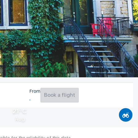
From
Book a flight
21°C
Aug