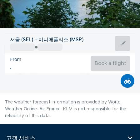
United States Of America
서울 (SEL) - 미니애폴리스 (MSP)
Minneapolis
From
22°C
United States Of America
Book a flight
Flight time
Aug
The weather forecast information is provided by World
Weather Online. Air France-KLM is not responsible for the
reliability of this data.
고객 서비스