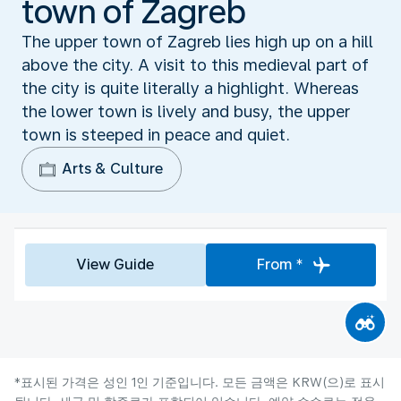
town of Zagreb
The upper town of Zagreb lies high up on a hill
above the city. A visit to this medieval part of
the city is quite literally a highlight. Whereas
the lower town is lively and busy, the upper
town is steeped in peace and quiet.
Arts & Culture
View Guide
From *
*표시된 가격은 성인 1인 기준입니다. 모든 금액은 KRW(으)로 표시