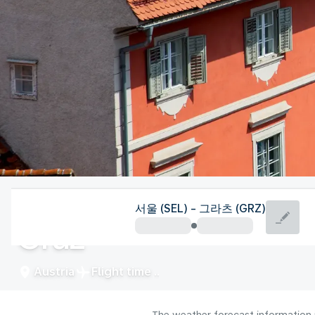
Austria
서울 (SEL) - 그라츠 (GRZ)
Graz
Austria
Flight time