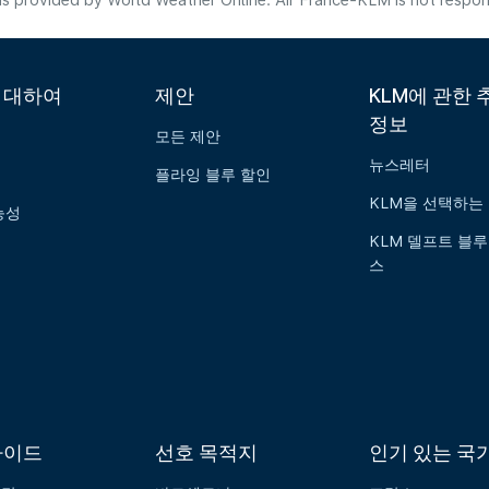
s provided by World Weather Online. Air France-KLM is not responsibl
에 대하여
제안
KLM에 관한 
정보
모든 제안
뉴스레터
플라잉 블루 할인
KLM을 선택하는
능성
KLM 델프트 블루
스
가이드
선호 목적지
인기 있는 국