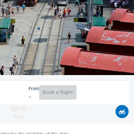
From
Book a flight
20°C
Aug