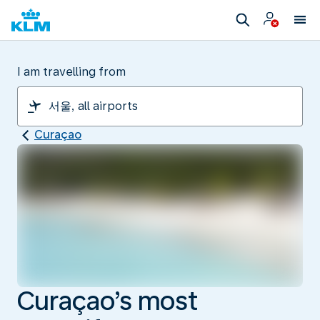
I am travelling from
Curaçao
Curaçao’s most