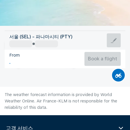
Panama
서울 (SEL) - 파나마시티 (PTY)
Panama City
From
26°C
Panama
Book a flight
Flight time
Aug
The weather forecast information is provided by World
Weather Online. Air France-KLM is not responsible for the
reliability of this data.
고객 서비스