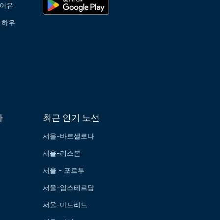
 이유
 하우
가
최근 인기 노선
서울-바르셀로나
서울-리스본
서울 - 포르투
서울-암스테르담
서울-마드리드