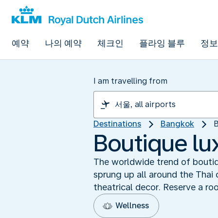
예약
나의 예약
체크인
플라잉 블루
정보
I am travelling from
Destinations
Bangkok
B
Boutique lu
The worldwide trend of boutiq
sprung up all around the Thai 
theatrical decor. Reserve a ro
Wellness