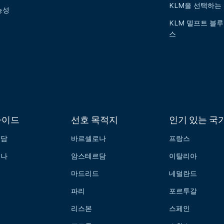
KLM을 선택하는
능성
KLM 델프트 블루
스
가이드
선호 목적지
인기 있는 국
르담
바르셀로나
프랑스
로나
암스테르담
이탈리아
드
마드리드
네덜란드
파리
포르투갈
리스본
스페인