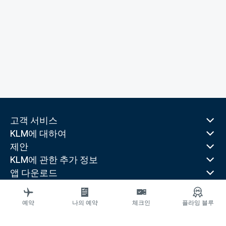
고객 서비스
KLM에 대하여
제안
KLM에 관한 추가 정보
앱 다운로드
관련 웹 사이트
여행 가이드
예약
나의 예약
체크인
플라잉 블루
선호 목적지
인기 있는 국가