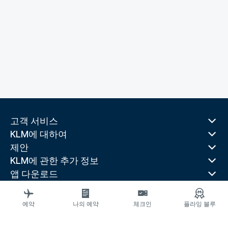
고객 서비스
KLM에 대하여
제안
KLM에 관한 추가 정보
앱 다운로드
관련 웹 사이트
여행 가이드
예약
나의 예약
체크인
플라잉 블루
선호 목적지
인기 있는 국가