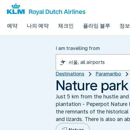
예약
나의 예약
체크인
플라잉 블루
정보
I am travelling from
Destinations
Paramaribo
Nature park 
Just 5 km from the hustle and 
plantation - Peperpot Nature P
the remnants of the historical
and lizards. There is also an a