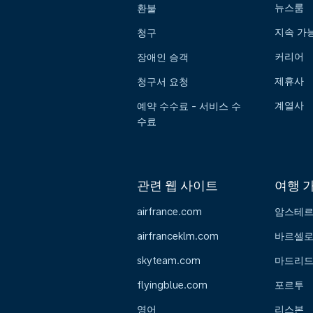
뉴스룸
환불
지속 가
청구
커리어
장애인 승객
제휴사
청구서 요청
계열사
예약 수수료 - 서비스 수
수료
관련 웹 사이트
여행 
airfrance.com
암스테
airfranceklm.com
바르셀
skyteam.com
마드리
flyingblue.com
포르투
영어
리스본