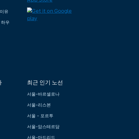
 이유
 하우
가
최근 인기 노선
서울-바르셀로나
서울-리스본
서울 - 포르투
서울-암스테르담
서울-마드리드