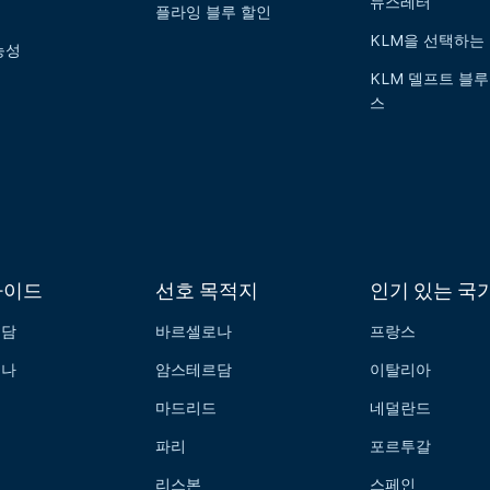
뉴스레터
플라잉 블루 할인
KLM을 선택하는
능성
KLM 델프트 블루
스
가이드
선호 목적지
인기 있는 국
르담
바르셀로나
프랑스
로나
암스테르담
이탈리아
드
마드리드
네덜란드
파리
포르투갈
리스본
스페인