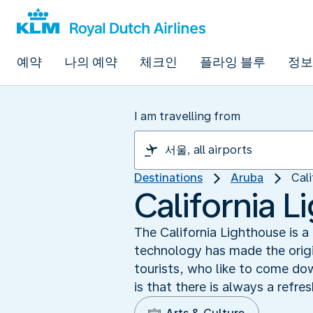
예약
나의 예약
체크인
플라잉 블루
정보
I am travelling from
Destinations
Aruba
Cal
California 
The California Lighthouse is 
technology has made the origin
tourists, who like to come dow
is that there is always a refre