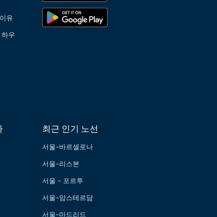
 이유
 하우
가
최근 인기 노선
서울-바르셀로나
서울-리스본
서울 - 포르투
서울-암스테르담
서울-마드리드