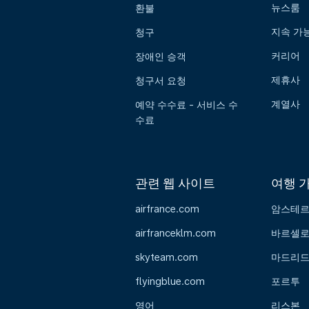
뉴스룸
환불
지속 가
청구
커리어
장애인 승객
제휴사
청구서 요청
계열사
예약 수수료 - 서비스 수
수료
관련 웹 사이트
여행 
airfrance.com
암스테
airfranceklm.com
바르셀
skyteam.com
마드리
flyingblue.com
포르투
영어
리스본