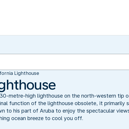
ifornia Lighthouse
Lighthouse
a 30-metre-high lighthouse on the north-western tip
al function of the lighthouse obsolete, it primarily 
n to his part of Aruba to enjoy the spectacular view
shing ocean breeze to cool you off.