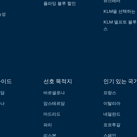
뉴스레터
플라잉 블루 할인
KLM을 선택하는
능성
KLM 델프트 블루
스
가이드
선호 목적지
인기 있는 국
르담
바르셀로나
프랑스
로나
암스테르담
이탈리아
드
마드리드
네덜란드
파리
포르투갈
리스본
스페인