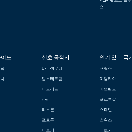
KLM 델프트 블루
스
가이드
선호 목적지
인기 있는 국
르담
바르셀로나
프랑스
로나
암스테르담
이탈리아
드
마드리드
네덜란드
파리
포르투갈
리스본
스페인
포르투
스위스
더보기
더보기