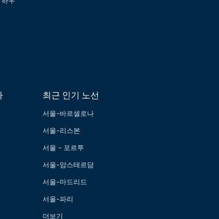
 하우
가
최근 인기 노선
서울-바르셀로나
서울-리스본
서울 - 포르투
서울-암스테르담
서울-마드리드
서울-파리
더보기