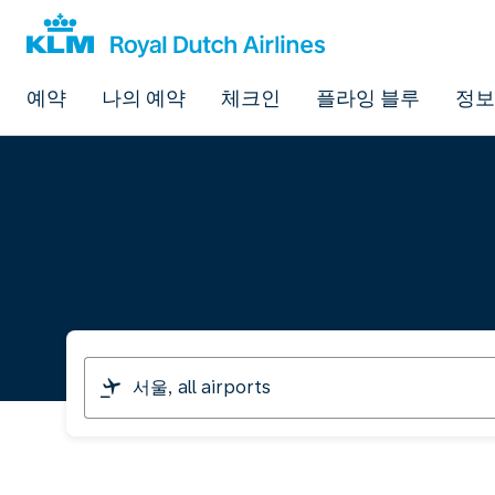
예약
나의 예약
체크인
플라잉 블루
정보
I
am
travelling
from