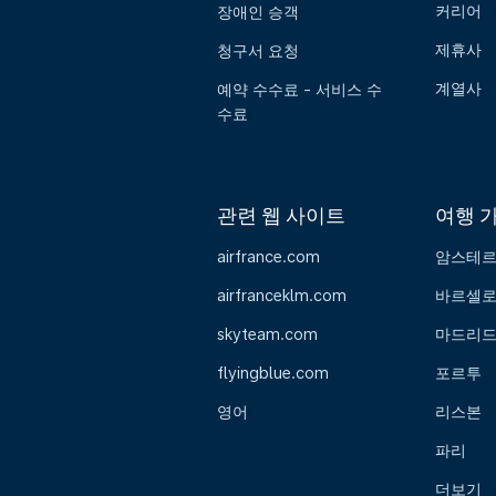
커리어
장애인 승객
제휴사
청구서 요청
계열사
예약 수수료 - 서비스 수
수료
관련 웹 사이트
여행 
airfrance.com
암스테
airfranceklm.com
바르셀
skyteam.com
마드리
flyingblue.com
포르투
영어
리스본
파리
더보기