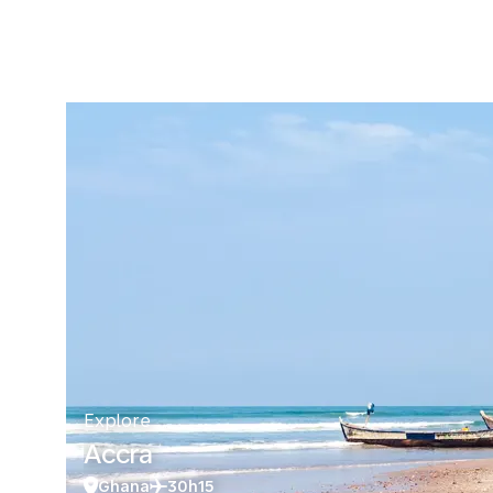
Explore
Accra
Ghana
30h15