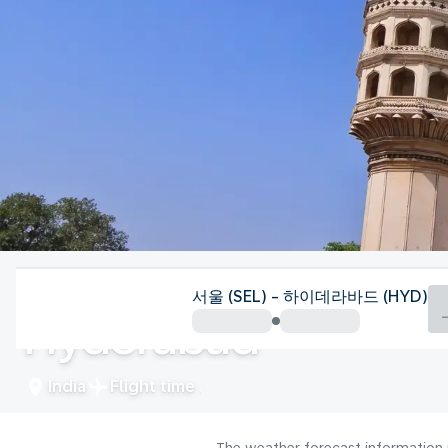
India
서울 (SEL) - 하이데라바드 (HYD)
Hyderabad
India
Flight time