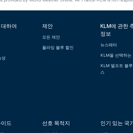
s provided by World Weather Online. Air France-KLM is not responsibl
에 대하여
제안
KLM에 관한 
정보
모든 제안
뉴스레터
플라잉 블루 할인
KLM을 선택하는
능성
KLM 델프트 블루
스
가이드
선호 목적지
인기 있는 국