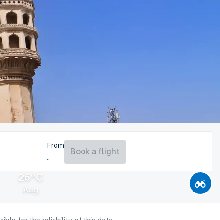
From
Book a flight
26°C
Aug