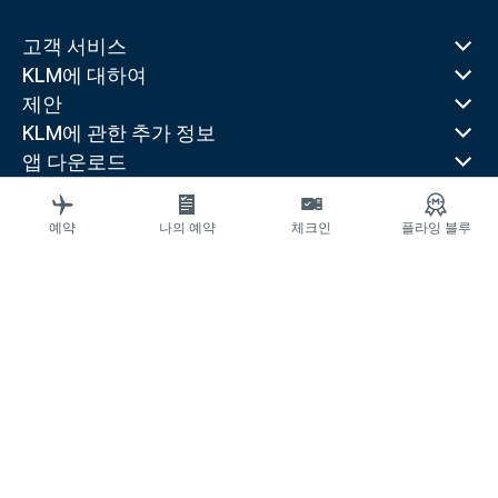
고객 서비스
KLM에 대하여
제안
KLM에 관한 추가 정보
앱 다운로드
관련 웹 사이트
여행 가이드
예약
나의 예약
체크인
플라잉 블루
선호 목적지
인기 있는 국가
최근 인기 노선
법률 정보
운송약관
항공교통이용자 서비스계획
항공교통이용자 피해구제
개인정보처리방침
접근성 선언문
© 2026 KLM
쿠키 설정