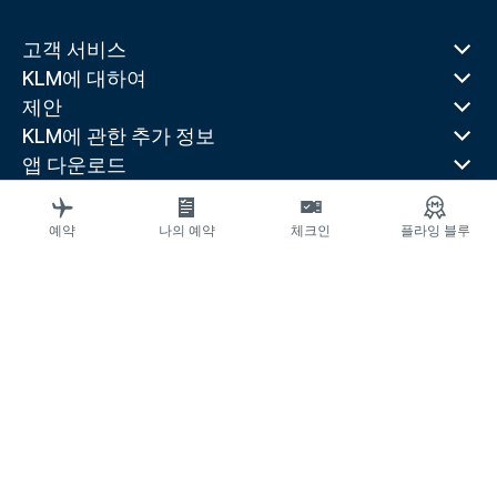
고객 서비스
KLM에 대하여
제안
KLM에 관한 추가 정보
앱 다운로드
관련 웹 사이트
여행 가이드
예약
나의 예약
체크인
플라잉 블루
선호 목적지
인기 있는 국가
최근 인기 노선
법률 정보
운송약관
항공교통이용자 서비스계획
항공교통이용자 피해구제
개인정보처리방침
접근성 선언문
© 2026 KLM
쿠키 설정