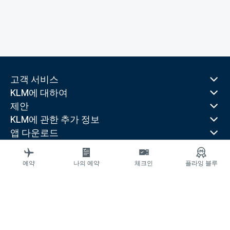
고객 서비스
KLM에 대하여
제안
KLM에 관한 추가 정보
앱 다운로드
관련 웹 사이트
여행 가이드
예약
나의 예약
체크인
플라잉 블루
선호 목적지
인기 있는 국가
최근 인기 노선