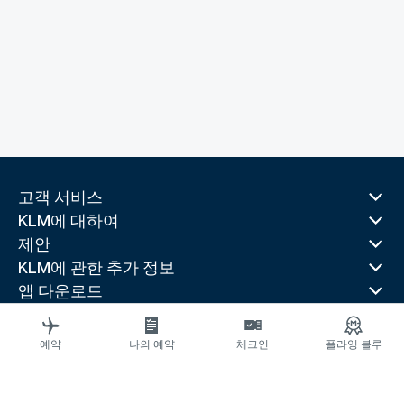
고객 서비스
KLM에 대하여
제안
KLM에 관한 추가 정보
앱 다운로드
관련 웹 사이트
여행 가이드
예약
나의 예약
체크인
플라잉 블루
선호 목적지
인기 있는 국가