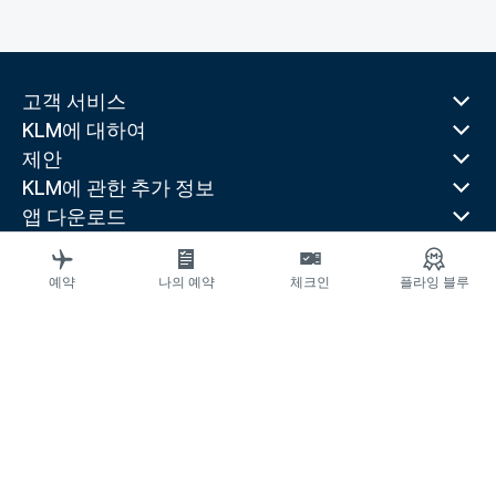
고객 서비스
KLM에 대하여
제안
KLM에 관한 추가 정보
앱 다운로드
관련 웹 사이트
여행 가이드
예약
나의 예약
체크인
플라잉 블루
선호 목적지
인기 있는 국가
최근 인기 노선
법률 정보
운송약관
항공교통이용자 서비스계획
항공교통이용자 피해구제
개인정보처리방침